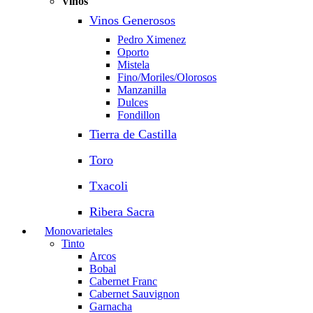
Vinos
Vinos Generosos
Pedro Ximenez
Oporto
Mistela
Fino/Moriles/Olorosos
Manzanilla
Dulces
Fondillon
Tierra de Castilla
Toro
Txacoli
Ribera Sacra
Monovarietales
Tinto
Arcos
Bobal
Cabernet Franc
Cabernet Sauvignon
Garnacha