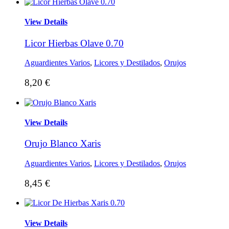
View Details
Licor Hierbas Olave 0.70
Aguardientes Varios
,
Licores y Destilados
,
Orujos
8,20
€
View Details
Orujo Blanco Xaris
Aguardientes Varios
,
Licores y Destilados
,
Orujos
8,45
€
View Details