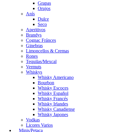
Grapas
Orujos
Anís
Dulce
Seco
Aperitivos
Brandys
Cognac Fránces
Ginebras
Limoncellos & Cremas
Rones
Tequilas/Mexcal
Vermuts
Whiskys
Whisky Americano
Bourbon
Whisky Escoces
Whisky Español
Whisky Francés
Whisky Irlandes
Whisky Canadiense
Whisky Japones
Vodkas
Licores Varios
Minis/Petaca