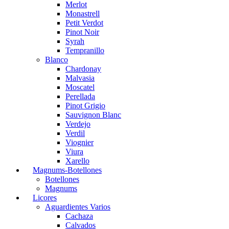
Merlot
Monastrell
Petit Verdot
Pinot Noir
Syrah
Tempranillo
Blanco
Chardonay
Malvasia
Moscatel
Perellada
Pinot Grigio
Sauvignon Blanc
Verdejo
Verdil
Viognier
Viura
Xarello
Magnums-Botellones
Botellones
Magnums
Licores
Aguardientes Varios
Cachaza
Calvados