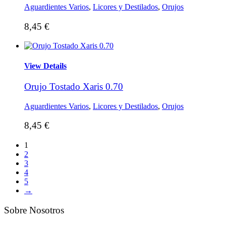
Aguardientes Varios
,
Licores y Destilados
,
Orujos
8,45
€
View Details
Orujo Tostado Xaris 0.70
Aguardientes Varios
,
Licores y Destilados
,
Orujos
8,45
€
1
2
3
4
5
→
Sobre Nosotros