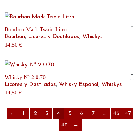
Bourbon Mark Twain Litro
Bourbon
,
Licores y Destilados
,
Whiskys
14,50
€
Whisky Nº 2 0.70
Licores y Destilados
,
Whisky Español
,
Whiskys
14,50
€
←
1
2
3
4
5
6
7
…
46
47
48
→