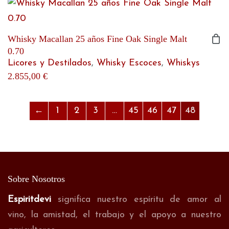
Whisky Macallan 25 años Fine Oak Single Malt
0.70
Licores y Destilados
,
Whisky Escoces
,
Whiskys
2.855,00
€
←
1
2
3
…
45
46
47
48
Sobre Nosotros
Espiritdevi
significa nuestro espíritu de amor al
vino, la amistad, el trabajo y el apoyo a nuestro