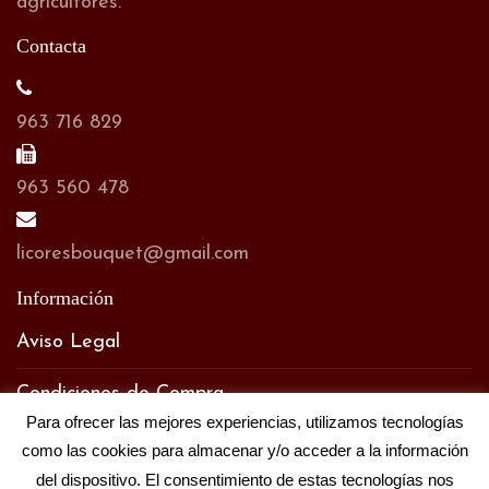
agricultores.
Contacta
963 716 829
963 560 478
licoresbouquet@gmail.com
Información
Aviso Legal
Condiciones de Compra
Para ofrecer las mejores experiencias, utilizamos tecnologías
Política de Privacidad
como las cookies para almacenar y/o acceder a la información
del dispositivo. El consentimiento de estas tecnologías nos