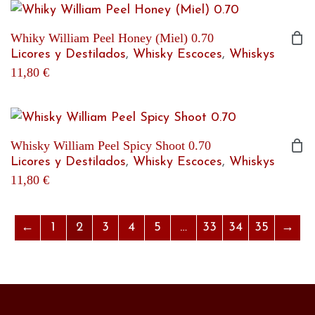
Whiky William Peel Honey (Miel) 0.70
Licores y Destilados
,
Whisky Escoces
,
Whiskys
11,80
€
Whisky William Peel Spicy Shoot 0.70
Licores y Destilados
,
Whisky Escoces
,
Whiskys
11,80
€
←
1
2
3
4
5
…
33
34
35
→