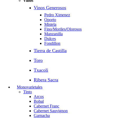
Vinos
Vinos Generosos
Pedro Ximenez
Oporto
Mistela
Fino/Moriles/Olorosos
Manzanilla
Dulces
Fondillon
Tierra de Castilla
Toro
Txacoli
Ribera Sacra
Monovarietales
Tinto
Arcos
Bobal
Cabernet Franc
Cabernet Sauvignon
Garnacha