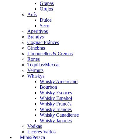
Grapas
Orujos
Anís
Dulce
Seco
Aperitivos
Brandys
Cognac Fránces
Ginebras
Limoncellos & Cremas
Rones
Tequilas/Mexcal
Vermuts
Whiskys
Whisky Americano
Bourbon
Whisky Escoces
Whisky Español
Whisky Francés
Whisky Irlandes
Whisky Canadiense
Whisky Japones
Vodkas
Licores Varios
Minis/Petaca