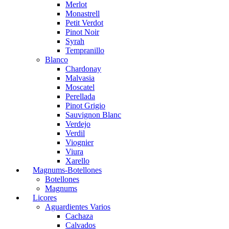
Merlot
Monastrell
Petit Verdot
Pinot Noir
Syrah
Tempranillo
Blanco
Chardonay
Malvasia
Moscatel
Perellada
Pinot Grigio
Sauvignon Blanc
Verdejo
Verdil
Viognier
Viura
Xarello
Magnums-Botellones
Botellones
Magnums
Licores
Aguardientes Varios
Cachaza
Calvados