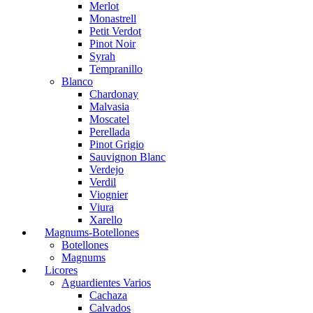
Merlot
Monastrell
Petit Verdot
Pinot Noir
Syrah
Tempranillo
Blanco
Chardonay
Malvasia
Moscatel
Perellada
Pinot Grigio
Sauvignon Blanc
Verdejo
Verdil
Viognier
Viura
Xarello
Magnums-Botellones
Botellones
Magnums
Licores
Aguardientes Varios
Cachaza
Calvados