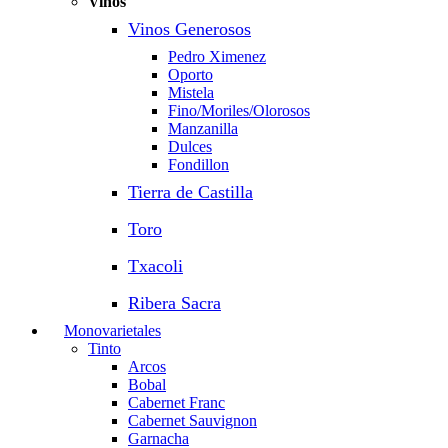
Vinos
Vinos Generosos
Pedro Ximenez
Oporto
Mistela
Fino/Moriles/Olorosos
Manzanilla
Dulces
Fondillon
Tierra de Castilla
Toro
Txacoli
Ribera Sacra
Monovarietales
Tinto
Arcos
Bobal
Cabernet Franc
Cabernet Sauvignon
Garnacha