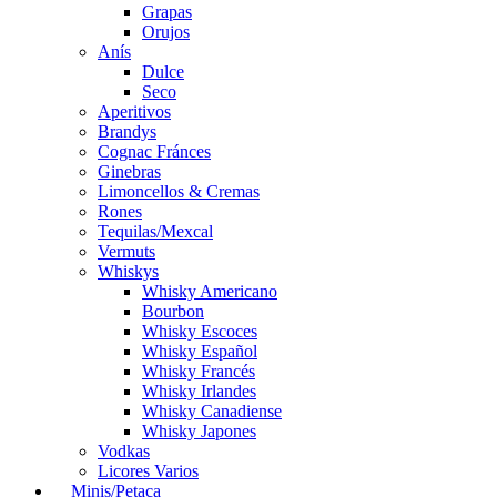
Grapas
Orujos
Anís
Dulce
Seco
Aperitivos
Brandys
Cognac Fránces
Ginebras
Limoncellos & Cremas
Rones
Tequilas/Mexcal
Vermuts
Whiskys
Whisky Americano
Bourbon
Whisky Escoces
Whisky Español
Whisky Francés
Whisky Irlandes
Whisky Canadiense
Whisky Japones
Vodkas
Licores Varios
Minis/Petaca