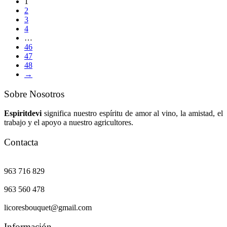
1
2
3
4
…
46
47
48
→
Sobre Nosotros
Espiritdevi
significa nuestro espíritu de amor al vino, la amistad, el
trabajo y el apoyo a nuestro agricultores.
Contacta
963 716 829
963 560 478
licoresbouquet@gmail.com
Información