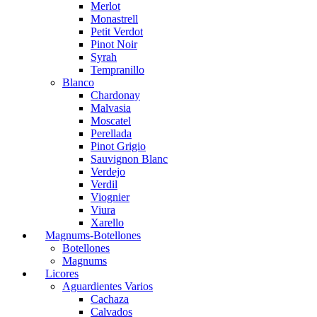
Merlot
Monastrell
Petit Verdot
Pinot Noir
Syrah
Tempranillo
Blanco
Chardonay
Malvasia
Moscatel
Perellada
Pinot Grigio
Sauvignon Blanc
Verdejo
Verdil
Viognier
Viura
Xarello
Magnums-Botellones
Botellones
Magnums
Licores
Aguardientes Varios
Cachaza
Calvados