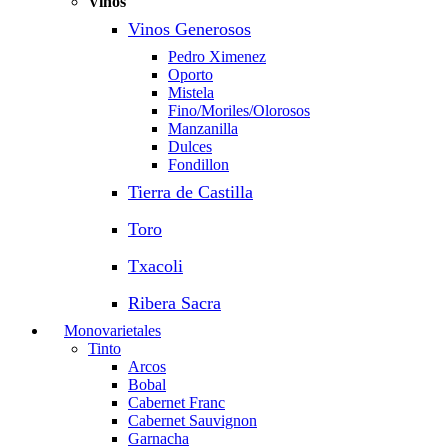
Vinos
Vinos Generosos
Pedro Ximenez
Oporto
Mistela
Fino/Moriles/Olorosos
Manzanilla
Dulces
Fondillon
Tierra de Castilla
Toro
Txacoli
Ribera Sacra
Monovarietales
Tinto
Arcos
Bobal
Cabernet Franc
Cabernet Sauvignon
Garnacha