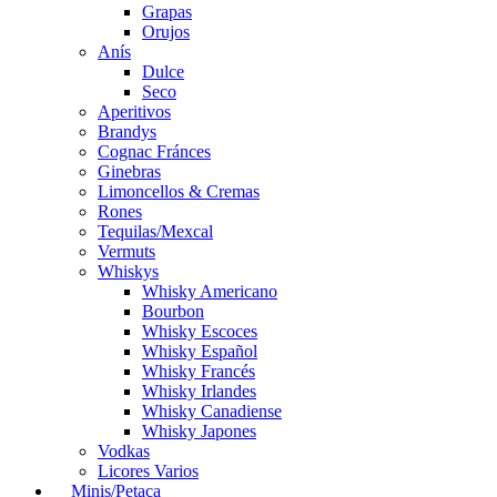
Grapas
Orujos
Anís
Dulce
Seco
Aperitivos
Brandys
Cognac Fránces
Ginebras
Limoncellos & Cremas
Rones
Tequilas/Mexcal
Vermuts
Whiskys
Whisky Americano
Bourbon
Whisky Escoces
Whisky Español
Whisky Francés
Whisky Irlandes
Whisky Canadiense
Whisky Japones
Vodkas
Licores Varios
Minis/Petaca