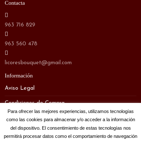
Contacta
963 716 829
963 560 478
licoresbouquet@gmail.com
Información
Aviso Legal
Condiciones de Compra
Para ofrecer las mejores experiencias, utilizamos tecnologías
Política de Privacidad
como las cookies para almacenar y/o acceder a la información
del dispositivo. El consentimiento de estas tecnologías nos
Política de Cookies
permitirá procesar datos como el comportamiento de navegación