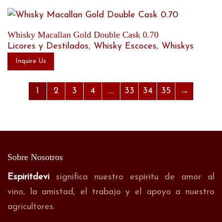
Whisky Macallan Gold Double Cask 0.70
Licores y Destilados
,
Whisky Escoces
,
Whiskys
Inquire Us
1
2
3
4
…
33
34
35
→
Sobre Nosotros
Espiritdevi
significa nuestro espíritu de amor al
vino, la amistad, el trabajo y el apoyo a nuestro
agricultores.