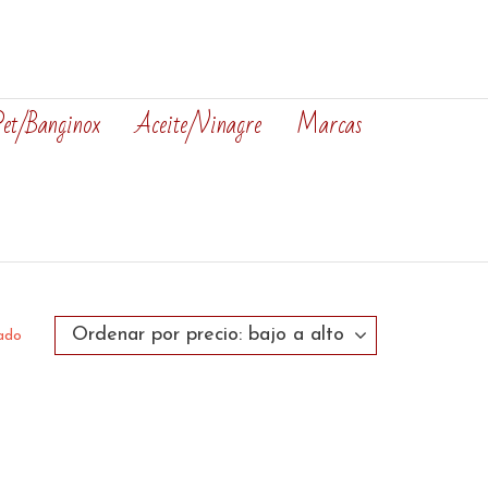
Pet/Banginox
Aceite/Vinagre
Marcas
tado