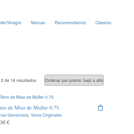
ite/Vinagre
Marcas
Recomendamos
Clasicos
Ordenado
2 de 16 resultados
por
precio:
ino de Misa de Muller 0.75
bajo
inos Generosos
,
Vinos Originales
,30
€
a
alto