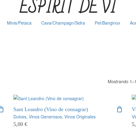
ESPIRIT DE VI
Minis/Petaca
Cava/Champagn/Sidra
Pet/Banginox
Ace
Mostrando 1–1
Sant Leandro (Vino de consagrar)
V
Dulces
,
Vinos Generosos
,
Vinos Originales
V
5,00
€
5