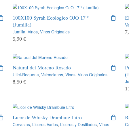
100X100 Syrah Ecologico OJO 17 º
E
(Jumilla)
Va
Jumilla
,
Vinos
,
Vinos Originales
7
5,90
€
Natural del Moreno Rosado
P
Utiel-Requena
,
Valencianos
,
Vinos
,
Vinos Originales
(
Ju
8,50
€
1
Licor de Whisky Drambuie Litro
R
Cervezas
,
Licores Varios
,
Licores y Destilados
,
Vinos
Ca