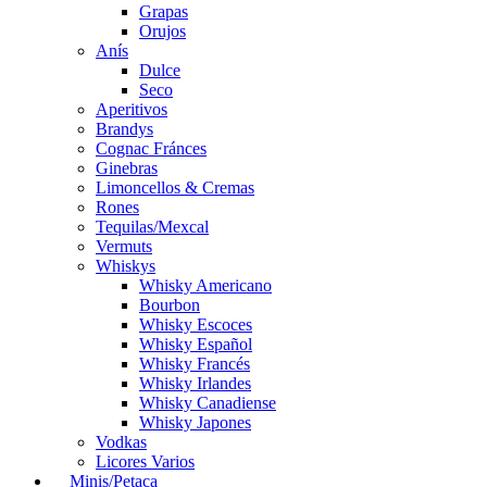
Grapas
Orujos
Anís
Dulce
Seco
Aperitivos
Brandys
Cognac Fránces
Ginebras
Limoncellos & Cremas
Rones
Tequilas/Mexcal
Vermuts
Whiskys
Whisky Americano
Bourbon
Whisky Escoces
Whisky Español
Whisky Francés
Whisky Irlandes
Whisky Canadiense
Whisky Japones
Vodkas
Licores Varios
Minis/Petaca