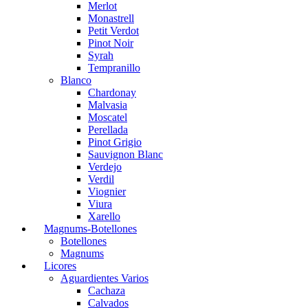
Merlot
Monastrell
Petit Verdot
Pinot Noir
Syrah
Tempranillo
Blanco
Chardonay
Malvasia
Moscatel
Perellada
Pinot Grigio
Sauvignon Blanc
Verdejo
Verdil
Viognier
Viura
Xarello
Magnums-Botellones
Botellones
Magnums
Licores
Aguardientes Varios
Cachaza
Calvados