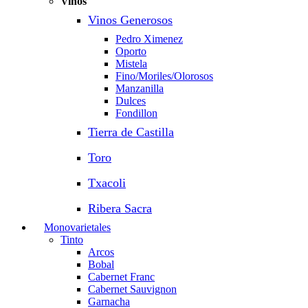
Vinos
Vinos Generosos
Pedro Ximenez
Oporto
Mistela
Fino/Moriles/Olorosos
Manzanilla
Dulces
Fondillon
Tierra de Castilla
Toro
Txacoli
Ribera Sacra
Monovarietales
Tinto
Arcos
Bobal
Cabernet Franc
Cabernet Sauvignon
Garnacha