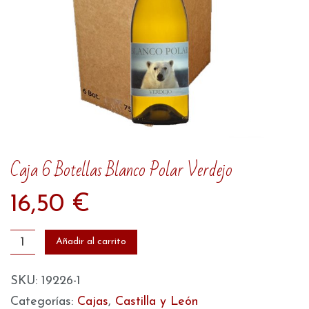
Caja 6 Botellas Blanco Polar Verdejo
16,50
€
Caja
Añadir al carrito
6
Botellas
SKU:
19226-1
Blanco
Categorías:
Cajas
,
Castilla y León