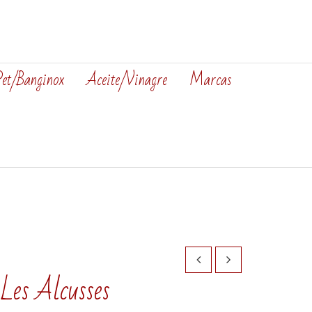
Pet/Banginox
Aceite/Vinagre
Marcas
 Les Alcusses