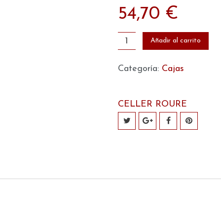
54,70
€
Caja
Añadir al carrito
6
Botellas
Categoría:
Cajas
Les
Alcusses
CELLER ROURE
cantidad