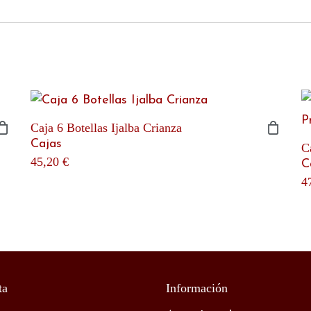
Caja 6 Botellas Ijalba Crianza
Cajas
C
45,20
€
C
4
ta
Información