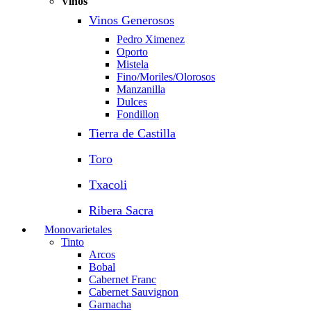
Vinos
Vinos Generosos
Pedro Ximenez
Oporto
Mistela
Fino/Moriles/Olorosos
Manzanilla
Dulces
Fondillon
Tierra de Castilla
Toro
Txacoli
Ribera Sacra
Monovarietales
Tinto
Arcos
Bobal
Cabernet Franc
Cabernet Sauvignon
Garnacha