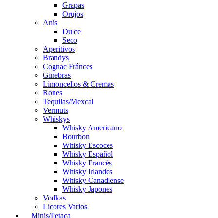
Grapas
Orujos
Anís
Dulce
Seco
Aperitivos
Brandys
Cognac Fránces
Ginebras
Limoncellos & Cremas
Rones
Tequilas/Mexcal
Vermuts
Whiskys
Whisky Americano
Bourbon
Whisky Escoces
Whisky Español
Whisky Francés
Whisky Irlandes
Whisky Canadiense
Whisky Japones
Vodkas
Licores Varios
Minis/Petaca