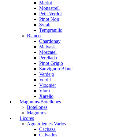
Merlot
Monastrell
Petit Verdot
Pinot Noir
Syrah
Tempranillo
Blanco
Chardonay
Malvasia
Moscatel
Perellada
Pinot Grigio
Sauvignon Blanc
Verdejo
Verdil
Viognier
Viura
Xarello
Magnums-Botellones
Botellones
Magnums
Licores
Aguardientes Varios
Cachaza
Calvados