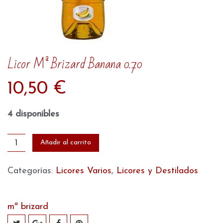
Licor Mª Brizard Banana 0.70
10,50
€
4 disponibles
Licor
Añadir al carrito
Mª
Brizard
Categorías:
Licores Varios
,
Licores y Destilados
Banana
0.70
mª brizard
cantidad