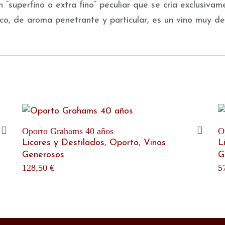
n “superfino o extra fino” peculiar que se cría exclusiv
eco, de aroma penetrante y particular, es un vino muy d
Oporto Grahams 40 años
O
Licores y Destilados
,
Oporto
,
Vinos
L
Generosos
G
128,50
€
5