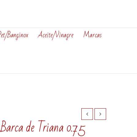
Pet/Banginox
Aceite/Vinagre
Marcas
Barca de Triana 0.75