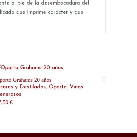
amente al pie de la desembocadura del
elicado que imprime carácter y que
porto Grahams 20 años
icores y Destilados
,
Oporto
,
Vinos
enerosos
7,50
€