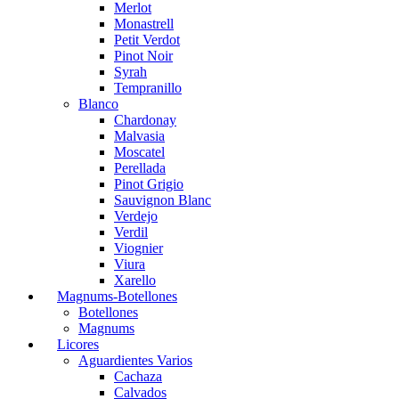
Merlot
Monastrell
Petit Verdot
Pinot Noir
Syrah
Tempranillo
Blanco
Chardonay
Malvasia
Moscatel
Perellada
Pinot Grigio
Sauvignon Blanc
Verdejo
Verdil
Viognier
Viura
Xarello
Magnums-Botellones
Botellones
Magnums
Licores
Aguardientes Varios
Cachaza
Calvados