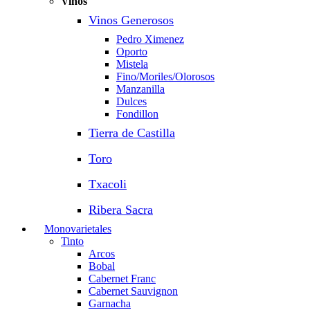
Vinos
Vinos Generosos
Pedro Ximenez
Oporto
Mistela
Fino/Moriles/Olorosos
Manzanilla
Dulces
Fondillon
Tierra de Castilla
Toro
Txacoli
Ribera Sacra
Monovarietales
Tinto
Arcos
Bobal
Cabernet Franc
Cabernet Sauvignon
Garnacha