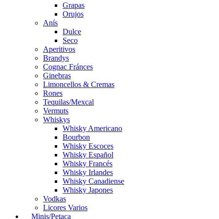
Grapas
Orujos
Anís
Dulce
Seco
Aperitivos
Brandys
Cognac Fránces
Ginebras
Limoncellos & Cremas
Rones
Tequilas/Mexcal
Vermuts
Whiskys
Whisky Americano
Bourbon
Whisky Escoces
Whisky Español
Whisky Francés
Whisky Irlandes
Whisky Canadiense
Whisky Japones
Vodkas
Licores Varios
Minis/Petaca