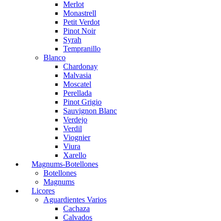
Merlot
Monastrell
Petit Verdot
Pinot Noir
Syrah
Tempranillo
Blanco
Chardonay
Malvasia
Moscatel
Perellada
Pinot Grigio
Sauvignon Blanc
Verdejo
Verdil
Viognier
Viura
Xarello
Magnums-Botellones
Botellones
Magnums
Licores
Aguardientes Varios
Cachaza
Calvados