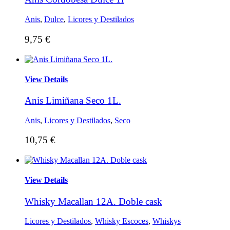
Anis
,
Dulce
,
Licores y Destilados
9,75
€
View Details
Anis Limiñana Seco 1L.
Anis
,
Licores y Destilados
,
Seco
10,75
€
View Details
Whisky Macallan 12A. Doble cask
Licores y Destilados
,
Whisky Escoces
,
Whiskys