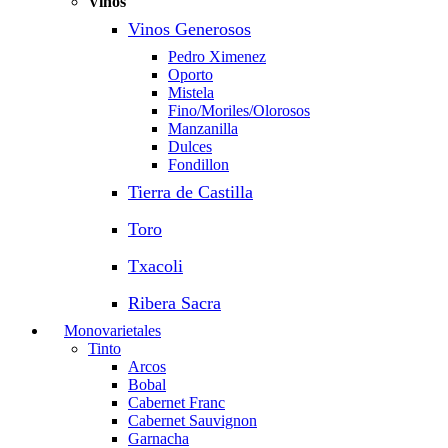
Vinos
Vinos Generosos
Pedro Ximenez
Oporto
Mistela
Fino/Moriles/Olorosos
Manzanilla
Dulces
Fondillon
Tierra de Castilla
Toro
Txacoli
Ribera Sacra
Monovarietales
Tinto
Arcos
Bobal
Cabernet Franc
Cabernet Sauvignon
Garnacha