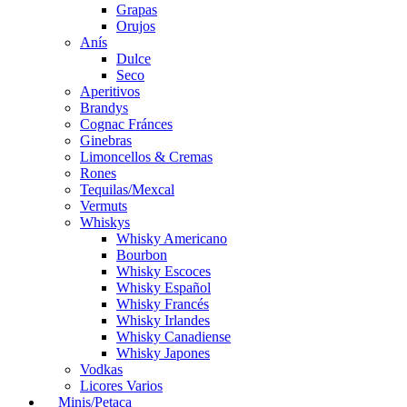
Grapas
Orujos
Anís
Dulce
Seco
Aperitivos
Brandys
Cognac Fránces
Ginebras
Limoncellos & Cremas
Rones
Tequilas/Mexcal
Vermuts
Whiskys
Whisky Americano
Bourbon
Whisky Escoces
Whisky Español
Whisky Francés
Whisky Irlandes
Whisky Canadiense
Whisky Japones
Vodkas
Licores Varios
Minis/Petaca