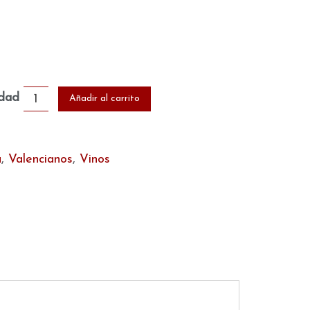
idad
Añadir al carrito
a
,
Valencianos
,
Vinos