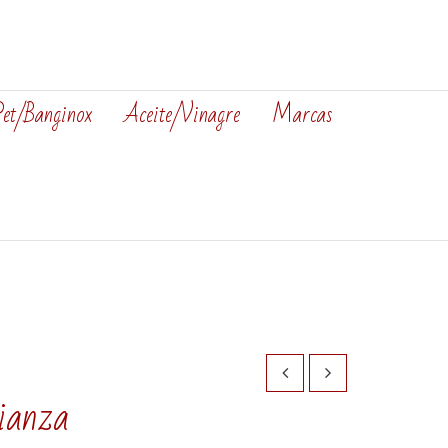
Pet/Banginox
Aceite/Vinagre
Marcas
ianza