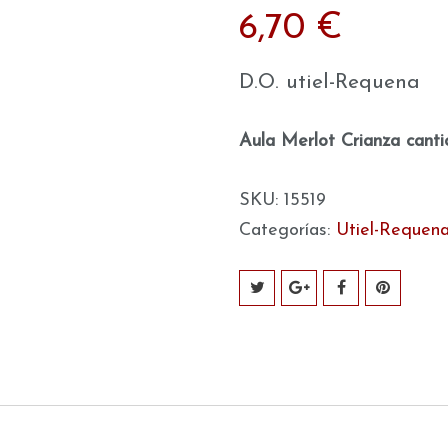
6,70
€
D.O. utiel-Requena
Aula Merlot Crianza cant
SKU:
15519
Categorías:
Utiel-Requen