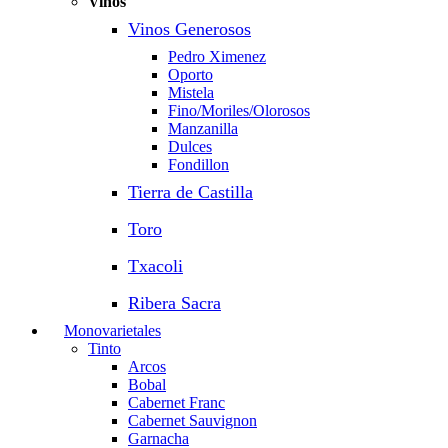
Vinos
Vinos Generosos
Pedro Ximenez
Oporto
Mistela
Fino/Moriles/Olorosos
Manzanilla
Dulces
Fondillon
Tierra de Castilla
Toro
Txacoli
Ribera Sacra
Monovarietales
Tinto
Arcos
Bobal
Cabernet Franc
Cabernet Sauvignon
Garnacha