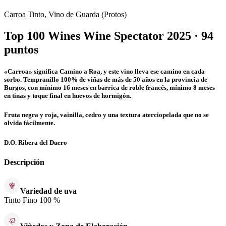
Carroa Tinto, Vino de Guarda (Protos)
Top 100 Wines Wine Spectator 2025 · 94
puntos
«Carroa» significa Camino a Roa, y este vino lleva ese camino en cada
sorbo. Tempranillo 100% de viñas de más de 50 años en la provincia de
Burgos, con mínimo 16 meses en barrica de roble francés, mínimo 8 meses
en tinas y toque final en huevos de hormigón.
Fruta negra y roja, vainilla, cedro y una textura aterciopelada que no se
olvida fácilmente.
D.O. Ribera del Duero
Descripción
Variedad de uva
Tinto Fino 100 %