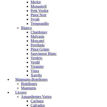
Merlot
Monastrell
Petit Verdot
Pinot Noir
Syrah
Tempranillo
Blanco
Chardonay
Malvasia
Moscatel
Perellada
Pinot Grigio
Sauvignon Blanc
Verdejo
Verdil
Viognier
Viura
Xarello
Magnums-Botellones
Botellones
Magnums
Licores
Aguardientes Varios
Cachaza
Calvados