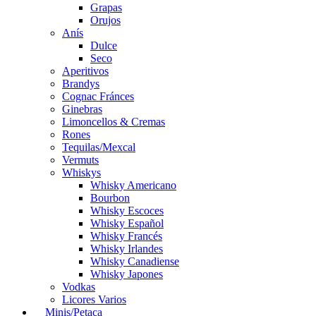
Grapas
Orujos
Anís
Dulce
Seco
Aperitivos
Brandys
Cognac Fránces
Ginebras
Limoncellos & Cremas
Rones
Tequilas/Mexcal
Vermuts
Whiskys
Whisky Americano
Bourbon
Whisky Escoces
Whisky Español
Whisky Francés
Whisky Irlandes
Whisky Canadiense
Whisky Japones
Vodkas
Licores Varios
Minis/Petaca